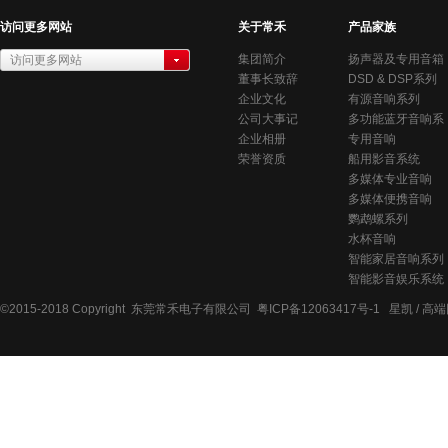
访问更多网站
关于常禾
产品家族
集团简介
扬声器及专用音箱
访问更多网站
董事长致辞
系列
DSD & DSP系列
常禾电子有限公司
企业文化
有源音响系列
公司大事记
多功能蓝牙音响系
企业相册
统
专用音响
荣誉资质
船用影音系统
多媒体专业音响
多媒体便携音响
鹦鹉螺系列
水杯音响
智能家居音响系列
智能影音娱乐系统
©2015-2018
Copyright 东莞常禾电子有限公司
粤ICP备12063417号-1
星凯 /
高端