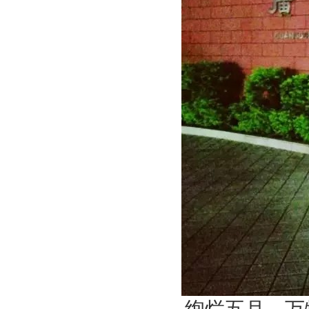
绚烂五月，万