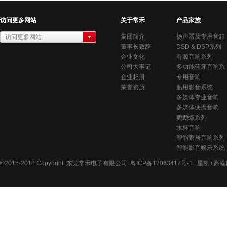
访问更多网站
关于常禾
产品家族
集团简介
扬声器及专用音箱
访问更多网站
董事长致辞
系列
DSD & DSP系列
常禾电子有限公司
企业文化
有源音响系列
公司大事记
多功能蓝牙音响系
企业相册
统
专用音响
荣誉资质
船用影音系统
多媒体专业音响
多媒体便携音响
鹦鹉螺系列
水杯音响
智能家居音响系列
智能影音娱乐系统
©2015-2018
Copyright 东莞常禾电子有限公司
粤ICP备12063417号-1
星凯 /
高端