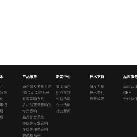
禾
产品家族
新闻中心
技术支持
品质服
介
扬声器及专用音箱
集团动态
研发力量
品质认
致辞
系列
DSD & DSP系列
热点视频
技术专利
OEM
化
有源音响系列
公益活动
科研成果
合作伙
事记
多功能蓝牙音响系
企业活动
册
统
专用音响
行业新闻
质
船用影音系统
多媒体专业音响
多媒体便携音响
鹦鹉螺系列